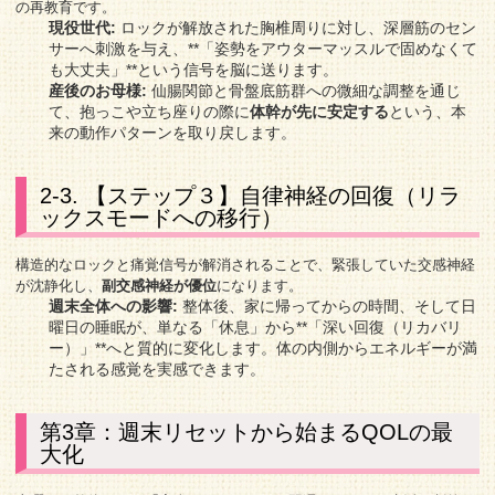
の再教育です。
現役世代:
ロックが解放された胸椎周りに対し、深層筋のセン
サーへ刺激を与え、**「姿勢をアウターマッスルで固めなくて
も大丈夫」**という信号を脳に送ります。
産後のお母様:
仙腸関節と骨盤底筋群への微細な調整を通じ
て、抱っこや立ち座りの際に
体幹が先に安定する
という、本
来の動作パターンを取り戻します。
2-3. 【ステップ３】自律神経の回復（リラ
ックスモードへの移行）
構造的なロックと痛覚信号が解消されることで、緊張していた交感神経
が沈静化し、
副交感神経が優位
になります。
週末全体への影響:
整体後、家に帰ってからの時間、そして日
曜日の睡眠が、単なる「休息」から**「深い回復（リカバリ
ー）」**へと質的に変化します。体の内側からエネルギーが満
たされる感覚を実感できます。
第3章：週末リセットから始まるQOLの最
大化