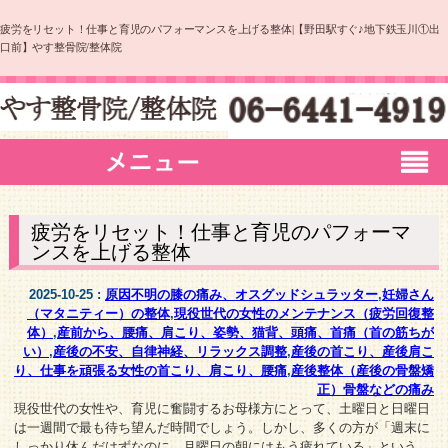
疲労をリセット！仕事と育児のパフォーマンスを上げる整体|【野田駅すぐ♪地下鉄玉川①出
口前】やす整骨院/整体院
疲労をリセット！仕事と育児のパフォーマ
ンスを上げる整体
2025-10-25 :
原因不明の膝の痛み、オスグッドシュラッター
,
妊婦さん
（マタニティー）の整体
,
現役世代の女性のメンテナンス（疲労回復整
体）
,
産前から、腰痛、肩こり、姿勢、猫背、頭痛、首痛（首の筋ちが
い）
,
産後の不安、自律神経、リラックス調整
,
産後の首こり、産後肩こ
り、仕事を頑張る女性の首こり、肩こり、腰痛
,
産後整体（産後の骨盤矯
正）骨盤などの痛み
現役世代の女性や、育児に奮闘するお母様方にとって、土曜日と日曜日
は一週間で最も待ち望んだ時間でしょう。しかし、多くの方が「週末に
しっかり休んだはずなのに、月曜日の朝にはもう疲れている」という、