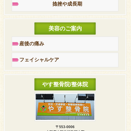
捻挫や成長期
美容のご案内
産後の痛み
フェイシャルケア
やす整骨院/整体院
〒553-0006