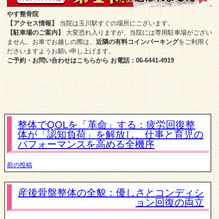
やす整骨院
【アクセス情報】
当院は玉川駅すぐの場所にございます。
【駐車場のご案内】
大変恐れ入りますが、当院には専用駐車場がござい
ません。お車でお越しの際は、
近隣の有料コインパーキング
をご利用く
ださいますようお願い申し上げます。
ご予約・お問い合わせはこちらから
お電話：06-6441-4919
整体でQOLを「革命」する：疲労回復整
体が「認知負荷」を解放し、仕事と育児の
パフォーマンスを高める全機序
前の投稿
産後骨盤整体の全貌：優しさとコンディシ
ョン回復の両立