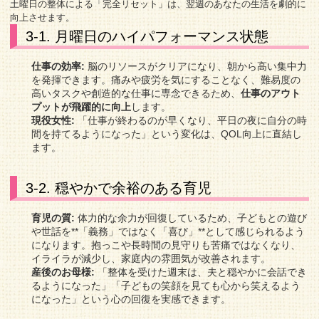
土曜日の整体による「完全リセット」は、翌週のあなたの生活を劇的に
向上させます。
3-1. 月曜日のハイパフォーマンス状態
仕事の効率:
脳のリソースがクリアになり、朝から高い集中力
を発揮できます。痛みや疲労を気にすることなく、難易度の
高いタスクや創造的な仕事に専念できるため、
仕事のアウト
プットが飛躍的に向上
します。
現役女性:
「仕事が終わるのが早くなり、平日の夜に自分の時
間を持てるようになった」という変化は、QOL向上に直結し
ます。
3-2. 穏やかで余裕のある育児
育児の質:
体力的な余力が回復しているため、子どもとの遊び
や世話を**「義務」ではなく「喜び」**として感じられるよう
になります。抱っこや長時間の見守りも苦痛ではなくなり、
イライラが減少し、家庭内の雰囲気が改善されます。
産後のお母様:
「整体を受けた週末は、夫と穏やかに会話でき
るようになった」「子どもの笑顔を見ても心から笑えるよう
になった」という心の回復を実感できます。