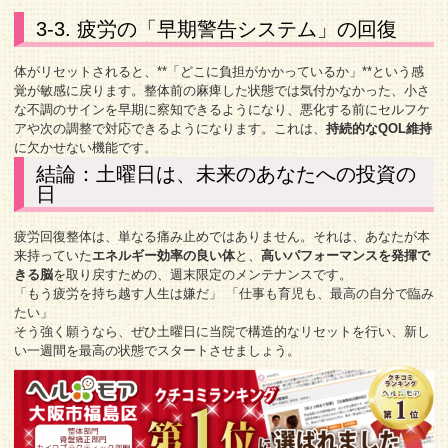
3-3. 疲労の「早期警告システム」の回復
体がリセットされると、**「どこに負担がかかっているか」**という感
覚が敏感に戻ります。整体前の麻痺した状態では気付かなかった、小さ
な不調のサインを早期に察知できるようになり、悪化する前にセルフケ
アや次の調整で対応できるようになります。これは、
持続的なQOL維持
に欠かせない機能です。
結論：土曜日は、未来のあなたへの投資の
日
疲労回復整体は、単なる痛み止めではありません。それは、あなたが本
来持っていた
エネルギー効率の良い体
と、
高いパフォーマンスを発揮で
きる脳
を取り戻すための、週末限定のメンテナンスです。
「もう疲労を持ち越す人生は嫌だ」 「仕事も育児も、最高の自分で臨み
たい」
そう強く願うなら、ぜひ土曜日に当院で構造的なリセットを行い、新し
い一週間を最高の状態でスタートさせましょう。