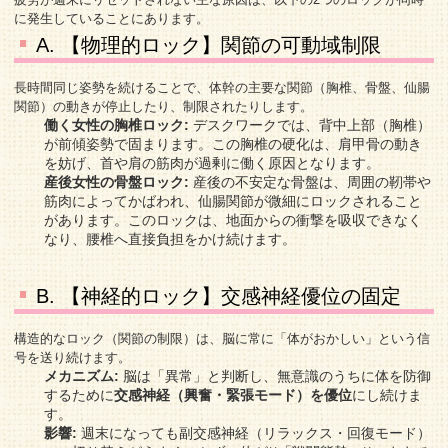
に発生していることにあります。
A. 【物理的ロック】関節の可動域制限
長時間同じ姿勢を続けることで、体幹の主要な関節（胸椎、骨盤、仙腸
関節）の動きが停止したり、制限されたりします。
働く女性の胸椎ロック:
デスクワークでは、背中上部（胸椎）
が前傾姿勢で固まります。この胸椎の硬化は、肩甲骨の動き
を妨げ、首や肩の筋肉が過剰に働く原因となります。
産後女性の骨盤ロック:
産後の不安定な骨盤は、周囲の靭帯や
筋肉によってかばわれ、仙腸関節が微細にロックされること
があります。このロックは、地面からの衝撃を吸収できなく
なり、腰椎へ直接負担をかけ続けます。
B. 【神経的ロック】交感神経優位の固定
構造的なロック（関節の制限）は、脳に常に「体がおかしい」という信
号を送り続けます。
メカニズム:
脳は「異常」と判断し、無意識のうちに体を防御
するために
交感神経（興奮・緊張モード）を優位
にし続けま
す。
影響:
週末になっても副交感神経（リラックス・回復モード）