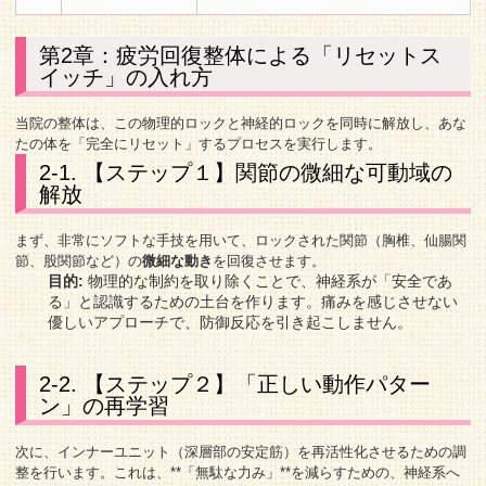
第2章：疲労回復整体による「リセットス
イッチ」の入れ方
当院の整体は、この物理的ロックと神経的ロックを同時に解放し、あな
たの体を「完全にリセット」するプロセスを実行します。
2-1. 【ステップ１】関節の微細な可動域の
解放
まず、非常にソフトな手技を用いて、ロックされた関節（胸椎、仙腸関
節、股関節など）の
微細な動き
を回復させます。
目的:
物理的な制約を取り除くことで、神経系が「安全であ
る」と認識するための土台を作ります。痛みを感じさせない
優しいアプローチで、防御反応を引き起こしません。
2-2. 【ステップ２】「正しい動作パター
ン」の再学習
次に、インナーユニット（深層部の安定筋）を再活性化させるための調
整を行います。これは、**「無駄な力み」**を減らすための、神経系へ