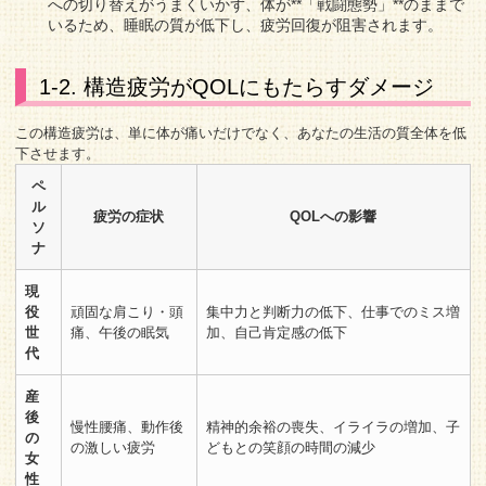
への切り替えがうまくいかず、体が**「戦闘態勢」**のままで
いるため、睡眠の質が低下し、疲労回復が阻害されます。
1-2. 構造疲労がQOLにもたらすダメージ
この構造疲労は、単に体が痛いだけでなく、あなたの生活の質全体を低
下させます。
ペ
ル
疲労の症状
QOLへの影響
ソ
ナ
現
役
頑固な肩こり・頭
集中力と判断力の低下、仕事でのミス増
世
痛、午後の眠気
加、自己肯定感の低下
代
産
後
慢性腰痛、動作後
精神的余裕の喪失、イライラの増加、子
の
の激しい疲労
どもとの笑顔の時間の減少
女
性