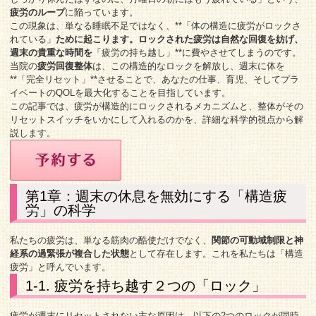
疲労のループ
に陥っています。
この現象は、単なる睡眠不足ではなく、**「体の構造に疲労がロックさ
れている」
ために起こります。ロックされた疲労は自然な回復を妨げ、
週末の貴重な時間を
「疲労の持ち越し」**に費やさせてしまうのです。
当院の
疲労回復整体
は、この構造的なロックを解放し、週末に体を
**「完全リセット」**させることで、あなたの仕事、育児、そしてプラ
イベートのQOLを最大化することを目指しています。
この記事では、疲労が構造的にロックされるメカニズムと、整体がその
リセットスイッチをいかにして入れるのかを、詳細な科学的視点から解
説します。
第1章：週末の休息を無効にする「構造疲
労」の科学
私たちの疲労は、単なる筋肉の酷使だけでなく、
関節の可動域制限と神
経系の過緊張が複合した状態
として存在します。これを私たちは「構造
疲労」と呼んでいます。
1-1. 疲労を持ち越す２つの「ロック」
疲労が週末にリセットされない主な原因は、以下の2つのロックが同時