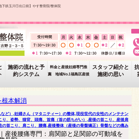
地下鉄玉川①出口前】やす整骨院/整体院
と
施術の流れと予
スタッフ紹介と
料金と産後妊婦専門推
ト
約システム
施術の思い
薦 地域No.1福島区産後
を根本解消
ムなど）
,
妊婦さん（マタニティー）の整体
,
現役世代の女性のメンテナン
こり、姿勢、猫背、頭痛、首痛（首の筋ちがい）
,
産後の首こり、産後肩
性の首こり、肩こり、腰痛
,
産後整体（産後の骨盤矯正）骨盤などの痛み
｜産後腰痛専門：肩関節と足関節の可動域を