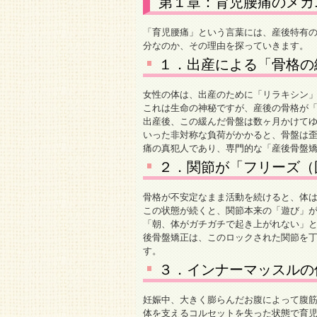
第１章：育児腰痛のメカ
「育児腰痛」という言葉には、産後特有
分なのか、その理由を探っていきます。
１．出産による「骨格の
女性の体は、出産のために「リラキシン
これは生命の神秘ですが、産後の骨格が
出産後、この緩んだ骨盤は数ヶ月かけて
いった非対称な負荷がかかると、骨盤は
痛の真犯人であり、専門的な「産後骨盤
２．関節が「フリーズ（
骨格が不安定なまま活動を続けると、体
この状態が続くと、関節本来の「遊び」
「朝、体がガチガチで起き上がれない」
後骨盤矯正は、このロックされた関節を
す。
３．インナーマッスルの
妊娠中、大きく膨らんだお腹によって腹
体を支えるコルセットを失った状態で育