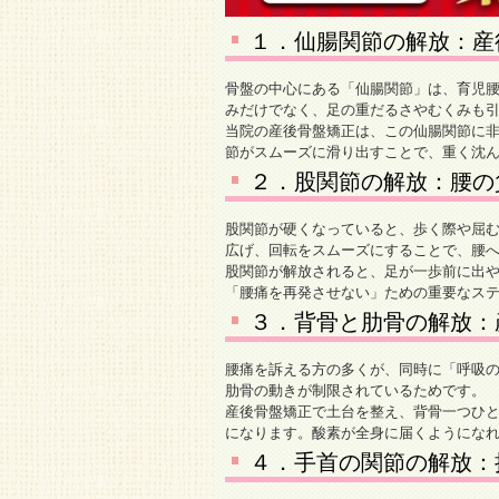
１．仙腸関節の解放：産
骨盤の中心にある「仙腸関節」は、育児
みだけでなく、足の重だるさやむくみも
当院の産後骨盤矯正は、この仙腸関節に
節がスムーズに滑り出すことで、重く沈
２．股関節の解放：腰の
股関節が硬くなっていると、歩く際や屈
広げ、回転をスムーズにすることで、腰
股関節が解放されると、足が一歩前に出
「腰痛を再発させない」ための重要なス
３．背骨と肋骨の解放：
腰痛を訴える方の多くが、同時に「呼吸
肋骨の動きが制限されているためです。
産後骨盤矯正で土台を整え、背骨一つひ
になります。酸素が全身に届くようにな
４．手首の関節の解放：