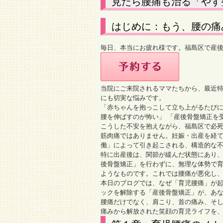
見たら腰痛も治る「やす
はじめに：もう、腰の痛
毎日、本当にお疲れ様です。福島区で産
当院にご来院されるママたちから、最近
にも切実な悩みです。
「赤ちゃんを抱っこして立ち上がるたびに
腰を伸ばすのが怖い」 「産後骨盤矯正を
こうした不安を抱えながら、福島区で必
筋肉痛ではありません。妊娠・出産を経
働」によって引き起こされる、構造的な
特に出産後は、関節が緩んだ状態にあり
後骨盤矯正」を行わずに、無理な体勢で
ようなものです。これでは腰痛が悪化し
本日のブログでは、なぜ「育児腰痛」が
ックを解除する「産後骨盤矯正」が、あ
腰痛だけでなく、肩こり、首の痛み、そ
痛みから解放された笑顔の育児ライフを