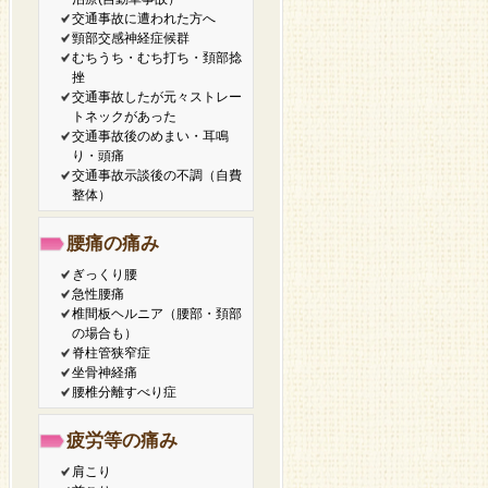
交通事故に遭われた方へ
頸部交感神経症候群
むちうち・むち打ち・頚部捻
挫
交通事故したが元々ストレー
トネックがあった
交通事故後のめまい・耳鳴
り・頭痛
交通事故示談後の不調（自費
整体）
腰痛の痛み
ぎっくり腰
急性腰痛
椎間板ヘルニア（腰部・頚部
の場合も）
脊柱管狭窄症
坐骨神経痛
腰椎分離すべり症
疲労等の痛み
肩こり