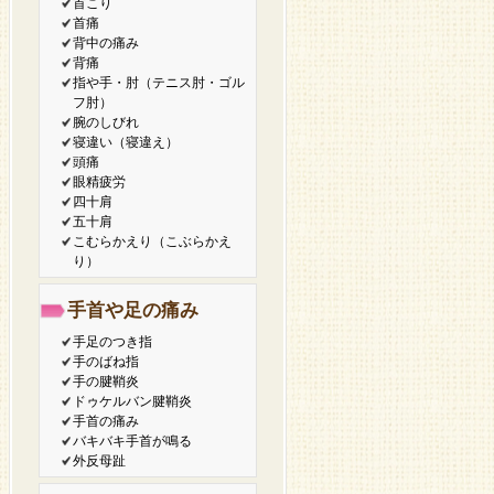
首こり
首痛
背中の痛み
背痛
指や手・肘（テニス肘・ゴル
フ肘）
腕のしびれ
寝違い（寝違え）
頭痛
眼精疲労
四十肩
五十肩
こむらかえり（こぶらかえ
り）
手首や足の痛み
手足のつき指
手のばね指
手の腱鞘炎
ドゥケルバン腱鞘炎
手首の痛み
バキバキ手首が鳴る
外反母趾