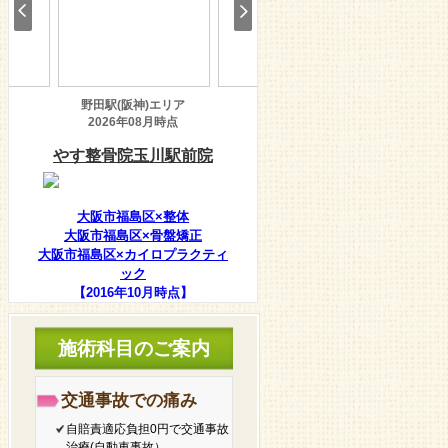
大阪市福島区×整体
大阪市福島区×骨盤矯正
大阪市福島区×カイロプラクティ
ック
【2016年10月時点】
施術科目のご案内
交通事故での痛み
自賠責適応負担0円で交通事故
治療(自動車事故）