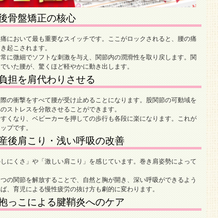
後骨盤矯正の核心
腰痛において最も重要なスイッチです。ここがロックされると、腰の痛
引き起こされます。
非常に微細でソフトな刺激を与え、関節内の潤滑性を取り戻します。関
んでいた腰が、驚くほど軽やかに動き出します。
負担を肩代わりさせる
む際の衝撃をすべて腰が受け止めることになります。股関節の可動域を
へのストレスを分散させることができます。
やすくなり、ベビーカーを押しての歩行も各段に楽になります。これが
テップです。
産後肩こり・浅い呼吸の改善
のしにくさ」や「激しい肩こり」を感じています。巻き肩姿勢によって
とつの関節を解放することで、自然と胸が開き、深い呼吸ができるよう
れば、育児による慢性疲労の抜け方も劇的に変わります。
抱っこによる腱鞘炎へのケア