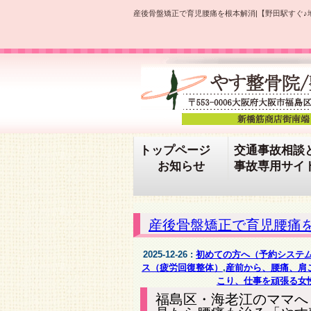
産後骨盤矯正で育児腰痛を根本解消|【野田駅すぐ♪
トップページ
交通事故相談
お知らせ
事故専用サイ
産後骨盤矯正で育児腰痛
2025-12-26 :
初めての方へ（予約システ
ス（疲労回復整体）
,
産前から、腰痛、肩
こり、仕事を頑張る女
福島区・海老江のママへ