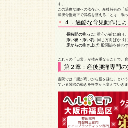
す。
この過度な腰への依存が、産後特有の「
産後骨盤矯正で骨格を整えることは、眠
４．過酷な育児動作によ
長時間の抱っこ:
重心が前に偏り
添い寝・添い乳:
同じ方向ばかり
床からの抱き上げ:
股関節を使わず
これらの「日常」が積み重なることで、
第２章：産後腰痛専門の
当院では「腰が痛いから腰を揉む」とい
ている関節の動きを根本から変えていき