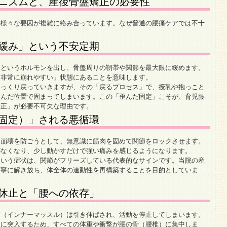
ニズムと、産後骨盤矯正の必要性
の様々な要因が複雑に絡み合っています。なぜ普通の腰痛ケアでは不十
緩み」という不安定期
」というホルモンを出し、骨盤周りの靭帯や関節を最大限に緩めます。
「非常に崩れやすい」状態にあることを意味します。
ゆっくり戻っていきますが、その「戻るプロセス」で、授乳や抱っこと
歪んだ位置で固まってしまいます。この「歪んだ固定」こそが、育児腰
矯正」が必要不可欠な理由です。
固定）」される悪循環
は崩壊を防ごうとして、無意識に筋肉を固めて関節をロックさせます。
がなくなり、少し動かすだけで強い痛みを感じるようになります。
という症状は、関節がフリーズしている代表的なサインです。当院の産
丁寧に解き放ち、体全体の連動性を再構築することを目的としていま
休止と「腰への依存」
筋（インナーマッスル）は引き伸ばされ、活動を停止してしまいます。
児に突入するため、すべての体重や衝撃が腰の骨（腰椎）に集中しま