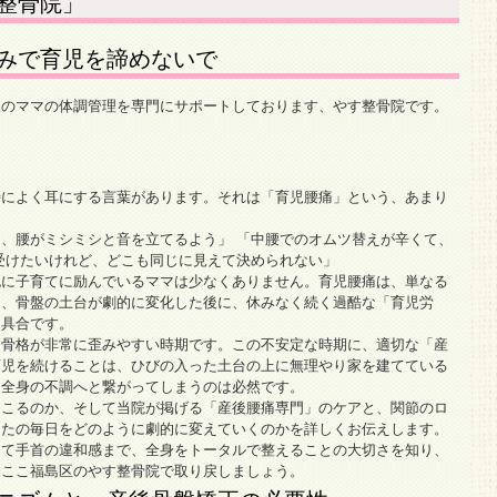
整骨院」
みで育児を諦めないで
後のママの体調管理を専門にサポートしております、やす整骨院です。
特によく耳にする言葉があります。それは「育児腰痛」という、あまり
、腰がミシミシと音を立てるよう」 「中腰でのオムツ替えが辛くて、
受けたいけれど、どこも同じに見えて決められない」
死に子育てに励んでいるママは少なくありません。育児腰痛は、単なる
て、骨盤の土台が劇的に変化した後に、休みなく続く過酷な「育児労
不具合です。
、骨格が非常に歪みやすい時期です。この不安定な時期に、適切な「産
育児を続けることは、ひびの入った土台の上に無理やり家を建てている
、全身の不調へと繋がってしまうのは必然です。
起こるのか、そして当院が掲げる「産後腰痛専門」のケアと、関節のロ
なたの毎日をどのように劇的に変えていくのかを詳しくお伝えします。
して手首の違和感まで、全身をトータルで整えることの大切さを知り、
、ここ福島区のやす整骨院で取り戻しましょう。