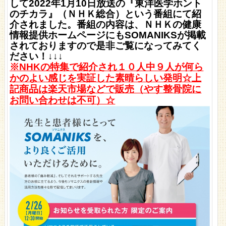
して2022年1月10日放送の『東洋医学ホント
のチカラ』（ＮＨＫ総合）という番組にて紹
介されました。番組の内容は、ＮＨＫの健康
情報提供ホームページにもSOMANIKSが掲載
されておりますので是非ご覧になってみてく
ださい！↓↓↓
※NHKの特集で紹介され１０人中９人が何ら
かのよい感じを実証した素晴らしい発明
☆
上
記商品は楽天市場などで販売（やす整骨院に
お問い合わせは不可）☆