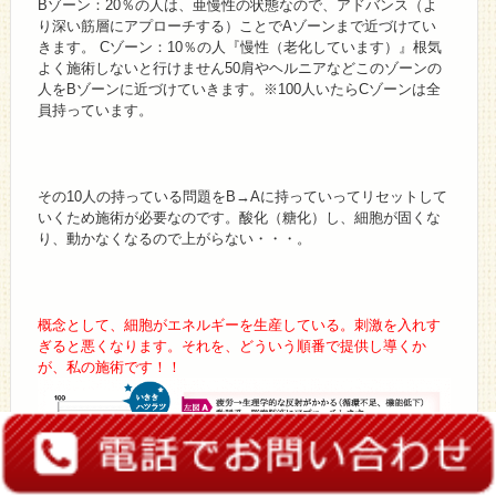
Bゾーン：20％の人は、亜慢性の状態なので、アドバンス（よ
り深い筋層にアプローチする）ことでAゾーンまで近づけてい
きます。 Cゾーン：10％の人『慢性（老化しています）』根気
よく施術しないと行けません50肩やヘルニアなどこのゾーンの
人をBゾーンに近づけていきます。※100人いたらCゾーンは全
員持っています。
その10人の持っている問題をB→Aに持っていってリセットして
いくため施術が必要なのです。酸化（糖化）し、細胞が固くな
り、動かなくなるので上がらない・・・。
概念として、細胞がエネルギーを生産している。刺激を入れす
ぎると悪くなります。それを、どういう順番で提供し導くか
が、私の施術です！！