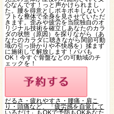
心なんです！っと声かけられまし
た。腰を得意としポキポキしないソ
フトな整体で全身を見させていただ
きます。歪みや疲労を当院独自のオ
リジナル技術を確立しあなたのカラ
ダの状態（原因）を探りながら（あ
なたのカラダに聴きながら関節可動
域の引っ掛かりや不快感を）揉まず
に施術して解放します！パパも
OK！今すぐ骨盤などの可動域のチ
ェックを！
だるさ・疲れやすさ・腰痛・肩こ
り・頭痛など、「疲労感を自覚して
いるだけ」もOKで予防もOKあなた