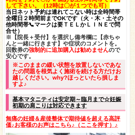
して下さい。（12時は〇が１つでも可）
当日ネット予約は連れてこない時は全時間帯
全曜日２時間前までOKです（火・木・土その
他時間帯📞マークは要ＴＥＬかＬＩＮＥで問
合せ）
※【院長＋受付】を選択し備考欄に【赤ちゃ
んと一緒に行きます】や症状のコメントを。
回数券の
強制的に追加購入は勧めません
ので
安心です。
※このままの緩い状態を放置しないであな
たの問題を根気よく施術を続ける方だけお
越しください。why?
ほっといたら損しま
すよ♪
基本マタニティは安定期～臨月まで☆妊娠
初期の肩こりは対応できます
無痛の妊婦＆産後
整体で期待値を超える高評
価♪お客様のお声はこちら♪（ここを押す）♪