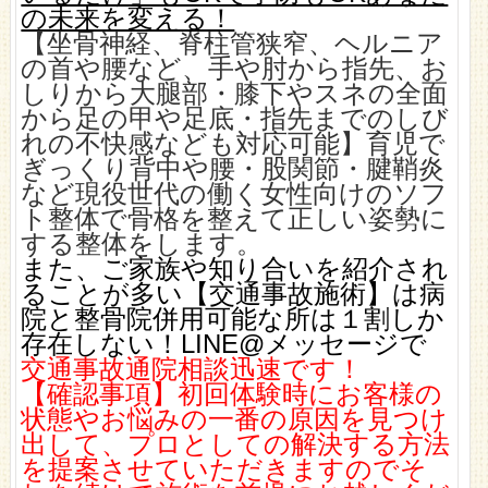
の未来を変える！
【坐骨神経、脊柱管狭窄、ヘルニア
の首や腰など、手や肘から指先、お
しりから大腿部・膝下やスネの全面
から足の甲や足底・指先までのしび
れの不快感なども対応可能】育児で
ぎっくり背中や腰・股関節・腱鞘炎
など現役世代の働く女性向けのソフ
ト整体で骨格を整えて正しい姿勢に
する整体をします。
また、ご家族や知り合いを紹介され
ることが多い【交通事故施術】は病
院と整骨院併用可能な所は１割しか
存在しない！LINE@メッセージで
交通事故通院相談迅速です！
【確認事項】初回体験時にお客様の
状態やお悩みの一番の原因を見つけ
出して、プロとしての解決する方法
を提案させていただきますのでそ