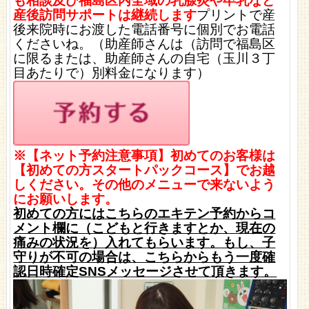
も相談及び福島区内全域の乳腺炎や卒乳など
産後訪問サポートは継続します
プリントで産
後来院時にお渡した電話番号に個別でお電話
くださいね。（助産師さんは（訪問で福島区
に限るまたは、助産師さんの自宅（玉川３丁
目あたりで）別料金になります）
※【ネット予約注意事項】初めてのお客様は
【初めての方スタートパックコース】でお越
しください。その他のメニューで来ないよう
にお願いします。
初めての方にはこちらのエキテン予約からコ
メント欄に（こどもと行きますとか、現在の
痛みの状況を）入れてもらいます。もし、子
守りが不可の場合は、こちらからもう一度確
認日時確定SNSメッセージさせて頂きます。