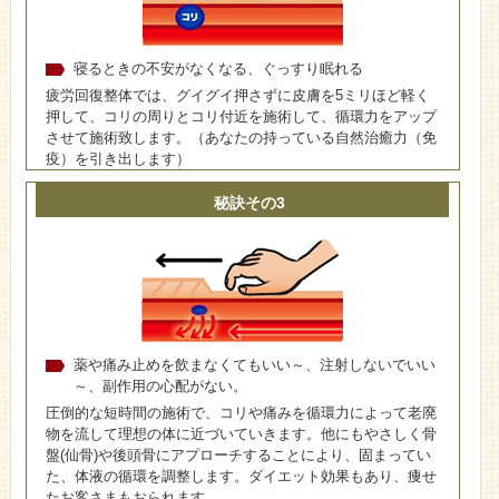
寝るときの不安がなくなる、ぐっすり眠れる
疲労回復整体では、グイグイ押さずに皮膚を5ミリほど軽く
押して、コリの周りとコリ付近を施術して、循環力をアップ
させて施術致します。（あなたの持っている自然治癒力（免
疫）を引き出します）
秘訣その3
薬や痛み止めを飲まなくてもいい～、注射しないでいい
～、副作用の心配がない。
圧倒的な短時間の施術で、コリや痛みを循環力によって老廃
物を流して理想の体に近づいていきます。他にもやさしく骨
盤(仙骨)や後頭骨にアプローチすることにより、固まってい
た、体液の循環を調整します。ダイエット効果もあり、痩せ
たお客さまもおられます。