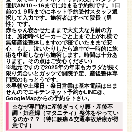
選択AM10～16までに始まる予約制です。1日
前の１９時までにネット予約受付スタッフ選
択して入力です。施術者はすべて院長（男
性）です。
赤ちゃん寝かせたままで大丈夫な月齢の方
は、施術時ベビーカーごと上まで上がれ横で
無痛産後整体しますので寝ていたままで安
心。もし、泣いたりしたら途中で一時的に施
術を中断しながら施術します。時間は十分あ
ります。
その点はご安心ください）
※地元ですので2025年の年末もカラダが続く
限り気合いとガッツで開院予定、産後整体専
門院の
もっとうです。
※早朝や土曜日・祭日営業は基本電話は出ま
せんのでエキテンネット予約かLINE@、
GoogleMapからの予約を下さい。
☆なぜ専門的に産後ぎっくり腰・産後不
調・妊産婦（マタニティ）整体をやってい
るのか？？（特に腰痛＆交通事故治療が得
意です）