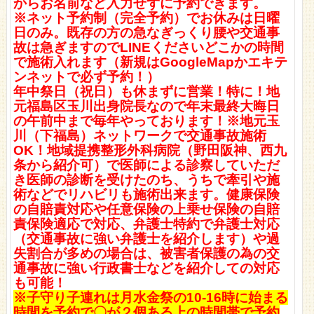
からお名前など入力せずに予約できます。
※ネット予約制（完全予約）でお休みは日曜
日のみ。既存の方の急なぎっくり腰や交通事
故は急ぎますのでLINE
くださいどこかの時間
で施術入れます（新規はGoogleMapかエキテ
ンネットで必ず予約！）
年中祭日（祝日）も休まずに営業！特に！地
元福島区玉川出身院長なので年末最終大晦日
の午前中まで毎年やっております！
※地元玉
川（下福島）ネットワークで交通事故施術
OK！地域提携整形外科病院（野田阪神、西九
条から紹介可）で医師による診察していただ
き医師の診断を受けたのち、うちで牽引や施
術などでリハビリも施術出来ます。健康保険
の自賠責対応や任意保険の上乗せ保険の自賠
責保険適応で対応、弁護士特約で弁護士対応
（交通事故に強い弁護士を紹介します）や過
失割合が多めの場合は、被害者保護の為の交
通事故に強い行政書士などを紹介しての対応
も可能！
※子守り子連れは月水金祭の10-16時に始まる
時間を予約で〇が２個ある上の時間帯で予約