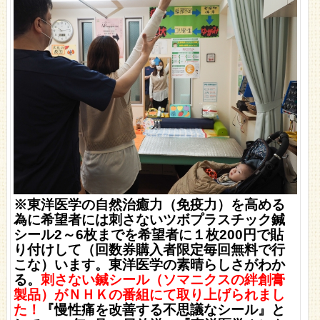
※東洋医学の自然治癒力（免疫力）を高める
為に希望者には刺さないツボプラスチック鍼
シール2～6枚までを希望者に１枚200円で貼
り付けして（回数券購入者限定毎回無料で行
こな）います。
東洋医学の素晴らしさがわか
る。
刺さない鍼シール（ソマニクスの絆創膏
製品）がＮＨＫの番組にて取り上げられまし
た！
『慢性痛を改善する不思議なシール』と