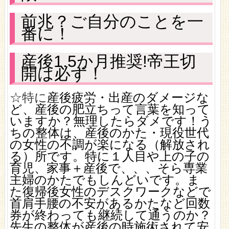
前兆？ご自分のことを一
番に！
産後1.5か月推奨!帝王切
開は必ず！
☆
特に
産後疲労・出産のダメージな
ど、産後の肥立ちって言葉を知って
いますか？無理したらダメです！う
ちの整体は、産後のかた・現役世代
の女性の不調
が楽になる（解放され
る）所です。特に１人目や上の子の
育児、家事＋産後で、、、そら専業
主婦のかたでもしんどいです。ま
た復帰後女性のデスクワークなどで
首肩手腰の不安があるかたなど回数
券が終わっても継続して通うのか？
先生の整体が産後の時施術されて安