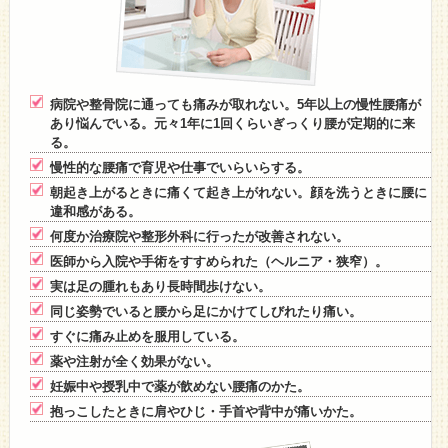
病院や整骨院に通っても痛みが取れない。5年以上の慢性腰痛が
あり悩んでいる。元々1年に1回くらいぎっくり腰が定期的に来
る。
慢性的な腰痛で育児や仕事でいらいらする。
朝起き上がるときに痛くて起き上がれない。顔を洗うときに腰に
違和感がある。
何度か治療院や整形外科に行ったが改善されない。
医師から入院や手術をすすめられた（ヘルニア・狭窄）。
実は足の腫れもあり長時間歩けない。
同じ姿勢でいると腰から足にかけてしびれたり痛い。
すぐに痛み止めを服用している。
薬や注射が全く効果がない。
妊娠中や授乳中で薬が飲めない腰痛のかた。
抱っこしたときに肩やひじ・手首や背中が痛いかた。