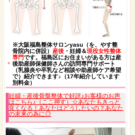
※大阪福島整体サロンyasu（を、やす整
骨院内に併設）
産後
・妊婦＆
現役女性整体
専門
です。
福島区にお住まいがある方は産
後助産師保健師さんの訪問専門サポート
（乳腺炎や卒乳など相談や助産師ケア希望
で）紹介できます♪（17年紹介しています
別料金）
妊婦・産後骨盤整体で好評♪お客様のお声
はこちら♪（ここ押す）☆あなたもきっと
良くなる！あなたはどうしたいの？あなた
の未来の為に◎