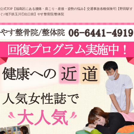
公式TOP【福島区にある腰痛・肩こり・産後・姿勢の悩み】交通事故各種保険可|【野田駅す
ぐ♪地下鉄玉川①出口前】やす整骨院/整体院