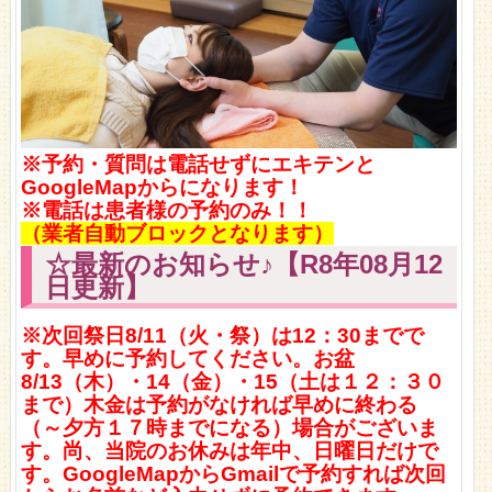
※予約・質問は電話せずにエキテンと
GoogleMapからになります！
※電話は患者様の予約のみ！！
（業者自動ブロックとなります）
☆最新のお知らせ♪
【R8年08月12
日更新
】
※次回祭日8/11（火・祭）は12：30までで
す。早めに予約してください。お盆
8/13（木）・14（金）・15（土は１２：３０
まで）木金は予約がなければ早めに終わる
（～夕方１７時までになる）場合がございま
す。尚、当院のお休みは年中、日曜日だけで
す。GoogleMapからGmailで予約すれば次回