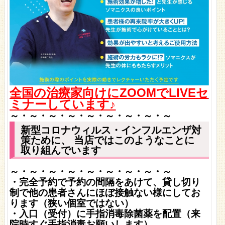
全国の治療家向けにZOOMでLIVEセ
ミナーしています♪
～・～・～・～・～・～・～・～・～
新型コロナウィルス・インフルエンザ対
策ために、 当店ではこのようなことに
取り組んでいます
～・～・～・～・～・～・～・～・～
・完全予約で予約の間隔をあけて、貸し切り
制で他の患者さんにほぼ接触ない様にしてお
ります（狭い個室ではない）
・入口（受付）に手指消毒除菌薬を配置（来
院時すぐ手指消毒お願いします）