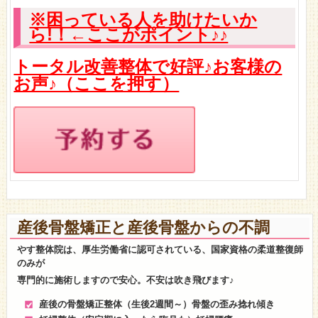
※困っている人を助けたいか
ら!！←ここがポイント♪♪
トータル改善整体で好評♪お客様の
お声♪（ここを押す）
産後骨盤矯正と産後骨盤からの不調
やす整体院は、厚生労働省に認可されている、国家資格の柔道整復師
のみが
専門的に施術しますので安心。不安は吹き飛びます♪
産後の骨盤矯正整体（生後2週間～）骨盤の歪み捻れ傾き