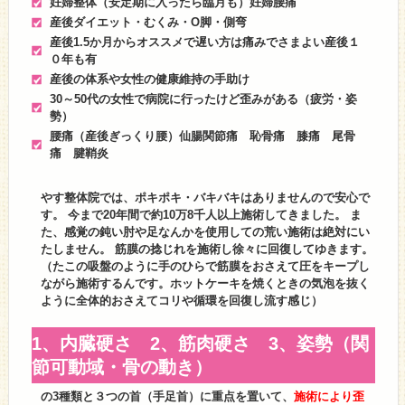
妊婦整体（安定期に入ったら臨月も）妊婦腰痛
産後ダイエット・むくみ・O脚・側弯
産後1.5か月からオススメで遅い方は痛みでさまよい産後１
０年も有
産後の体系や女性の健康維持の手助け
30～50代の女性で病院に行ったけど歪みがある（疲労・姿
勢）
腰痛（産後ぎっくり腰）仙腸関節痛 恥骨痛 膝痛 尾骨
痛 腱鞘炎
やす整体院では、ポキポキ・バキバキはありませんので安心で
す。 今まで20年間で約10万8千人以上施術してきました。 ま
た、感覚の鈍い肘や足なんかを使用しての荒い施術は絶対にい
たしません。 筋膜の捻じれを施術し徐々に回復してゆきます。
（たこの吸盤のように手のひらで筋膜をおさえて圧をキープし
ながら施術するんです。ホットケーキを焼くときの気泡を抜く
ように全体的おさえてコリや循環を回復し流す感じ）
1、内臓硬さ 2、筋肉硬さ 3、姿勢（関
節可動域・骨の動き）
の3種類と３つの首（手足首）に重点を置いて、
施術により歪