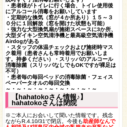
・患者様がトイレに行く場合、トイレ使用後
にアルコール消毒をお願いしています
・定期的な換気（窓が４か所あり）１５～３
０分に１回解放（窓を開けた状態も可能）
・強力な大型換気扇が施術スペースに3か所、
大型ダイキン空気清浄機と最高級空気清浄機
Airdogがある
・スタッフの体温チェックおよび施術時マス
ク着用（患者さんも常時着用でお願いしま
す。持参ください）
・スリッパのアルコール
消毒除菌（スリッパなしでもOKですが裸足は
不可）
・患者毎の毎回ベッドの消毒除菌・フェィス
ペーパータオルの毎回交換
～・～・～・～・～・～・～・～・～
【hahatokoさん情報♪】
hahatokoさんは閉院
※ご本人にお会いして聞いた情報です。残念
ながらR.4.10/31で閉店。今後も
助産師なんで