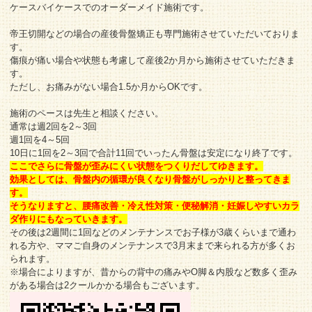
ケースバイケースでのオーダーメイド施術です。
帝王切開などの場合の産後骨盤矯正も専門施術させていただいておりま
す。
傷痕が痛い場合や状態も考慮して産後2か月から施術させていただきま
す。
ただし、お痛みがない場合1.5か月からOKです。
施術のペースは先生と相談ください。
通常は週2回を2～3回
週1回を4～5回
10日に1回を2～3回で合計11回でいったん骨盤は安定になり終了です。
ここでさらに骨盤が歪みにくい状態をつくりだしてゆきます。
効果としては、骨盤内の循環が良くなり骨盤がしっかりと整ってきま
す。
そうなりますと、腰痛改善・冷え性対策・便秘解消・妊娠しやすいカラ
ダ作りにもなっていきます。
その後は2週間に1回などのメンテナンスでお子様が3歳くらいまで通わ
れる方や、ママご自身のメンテナンスで3月末まで来られる方が多くお
られます。
※場合によりますが、昔からの背中の痛みやO脚＆内股など数多く歪み
がある場合は2クールかかる場合もございます。