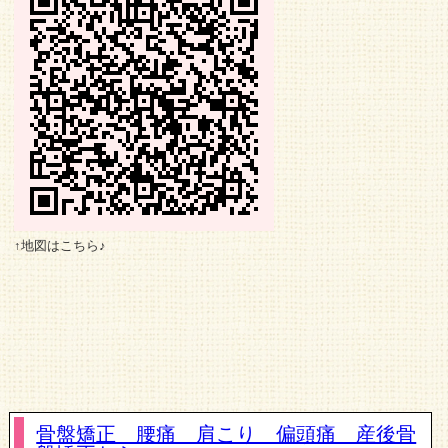
↑地図はこちら♪
骨盤矯正 腰痛 肩こり 偏頭痛 産後骨