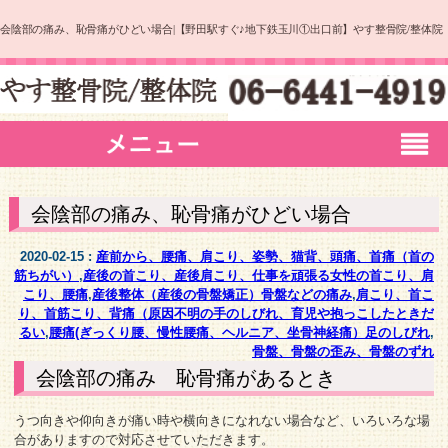
会陰部の痛み、恥骨痛がひどい場合|【野田駅すぐ♪地下鉄玉川①出口前】やす整骨院/整体院
会陰部の痛み、恥骨痛がひどい場合
2020-02-15 :
産前から、腰痛、肩こり、姿勢、猫背、頭痛、首痛（首の
筋ちがい）
,
産後の首こり、産後肩こり、仕事を頑張る女性の首こり、肩
こり、腰痛
,
産後整体（産後の骨盤矯正）骨盤などの痛み
,
肩こり、首こ
り、首筋こり、背痛（原因不明の手のしびれ、育児や抱っこしたときだ
るい
,
腰痛(ぎっくり腰、慢性腰痛、ヘルニア、坐骨神経痛）足のしびれ
,
骨盤、骨盤の歪み、骨盤のずれ
会陰部の痛み 恥骨痛があるとき
うつ向きや仰向きが痛い時や横向きになれない場合など、いろいろな場
合がありますので対応させていただきます。