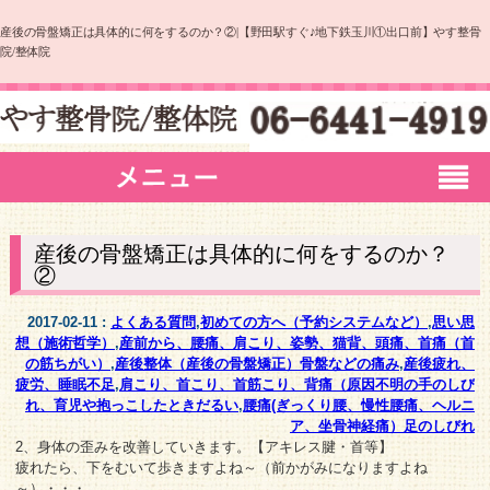
産後の骨盤矯正は具体的に何をするのか？②|【野田駅すぐ♪地下鉄玉川①出口前】やす整骨
院/整体院
産後の骨盤矯正は具体的に何をするのか？
②
2017-02-11 :
よくある質問
,
初めての方へ（予約システムなど）
,
思い思
想（施術哲学）
,
産前から、腰痛、肩こり、姿勢、猫背、頭痛、首痛（首
の筋ちがい）
,
産後整体（産後の骨盤矯正）骨盤などの痛み
,
産後疲れ、
疲労、睡眠不足
,
肩こり、首こり、首筋こり、背痛（原因不明の手のしび
れ、育児や抱っこしたときだるい
,
腰痛(ぎっくり腰、慢性腰痛、ヘルニ
ア、坐骨神経痛）足のしびれ
2、身体の歪みを改善していきます。【アキレス腱・首等】
疲れたら、下をむいて歩きますよね～（前かがみになりますよね
～）・・・。