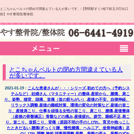
とこちゃんベルトの閉め方間違えている人が多いです。|【野田駅すぐ♪地下鉄玉川①出口
前】やす整骨院/整体院
とこちゃんベルトの閉め方間違えている人
が多いです。
2021-01-19 :
こんな患者さんが・・・シリーズ
,
初めての方へ（予約シス
テムなど）
,
妊婦さん（マタニティー）の整体
,
産前から、腰痛、肩こ
り、姿勢、猫背、頭痛、首痛（首の筋ちがい）
,
産後の不安、自律神経、
リラックス調整
,
産後の睡眠対策、環境の変化の対策など
,
産後の首こ
り、産後肩こり、仕事を頑張る女性の首こり、肩こり、腰痛
,
産後整体
（産後の骨盤矯正）骨盤などの痛み
,
産後疲れ、疲労、睡眠不足
,
肩こ
り、首こり、首筋こり、背痛（原因不明の手のしびれ、育児や抱っこし
たときだるい
,
腰痛(ぎっくり腰、慢性腰痛、ヘルニア、坐骨神経痛）足
のしびれ
,
調整 施術
,
頭蓋骨調整
,
骨盤、骨盤の歪み、骨盤のずれ