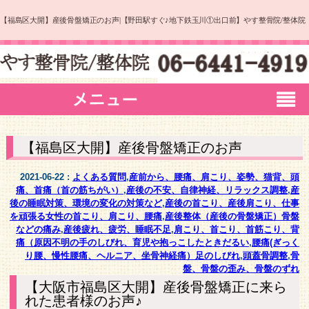
【福島区大開】産後骨盤矯正のお声|【野田駅すぐ♪地下鉄玉川①出口前】やす整骨院/整体院
【福島区大開】産後骨盤矯正のお声
2021-06-22 :
よくある質問
,
産前から、腰痛、肩こり、姿勢、猫背、頭
痛、首痛（首の筋ちがい）
,
産後の不安、自律神経、リラックス調整
,
産
後の睡眠対策、環境の変化の対策など
,
産後の首こり、産後肩こり、仕事
を頑張る女性の首こり、肩こり、腰痛
,
産後整体（産後の骨盤矯正）骨盤
などの痛み
,
産後疲れ、疲労、睡眠不足
,
肩こり、首こり、首筋こり、背
痛（原因不明の手のしびれ、育児や抱っこしたときだるい
,
腰痛(ぎっく
り腰、慢性腰痛、ヘルニア、坐骨神経痛）足のしびれ
,
頭蓋骨調整
,
骨
盤、骨盤の歪み、骨盤のずれ
【大阪市福島区大開】産後骨盤矯正に来ら
れた患者様のお声♪