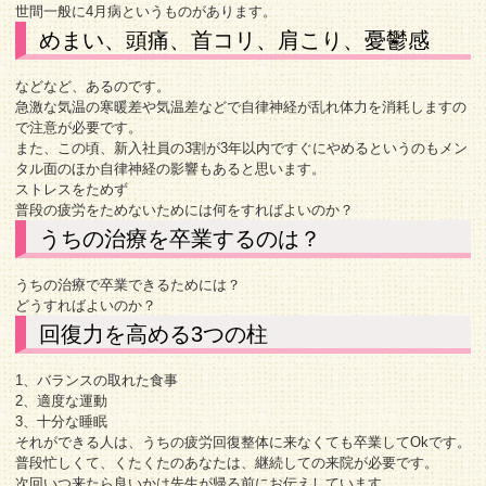
世間一般に4月病というものがあります。
めまい、頭痛、首コリ、肩こり、憂鬱感
などなど、あるのです。
急激な気温の寒暖差や気温差などで自律神経が乱れ体力を消耗しますの
で注意が必要です。
また、この頃、新入社員の3割が3年以内ですぐにやめるというのもメン
タル面のほか自律神経の影響もあると思います。
ストレスをためず
普段の疲労をためないためには何をすればよいのか？
うちの治療を卒業するのは？
うちの治療で卒業できるためには？
どうすればよいのか？
回復力を高める3つの柱
1、バランスの取れた食事
2、適度な運動
3、十分な睡眠
それができる人は、うちの疲労回復整体に来なくても卒業してOkです。
普段忙しくて、くたくたのあなたは、継続しての来院が必要です。
次回いつ来たら良いかは先生が帰る前にお伝えしています。