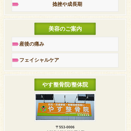
捻挫や成長期
美容のご案内
産後の痛み
フェイシャルケア
やす整骨院/整体院
〒553-0006