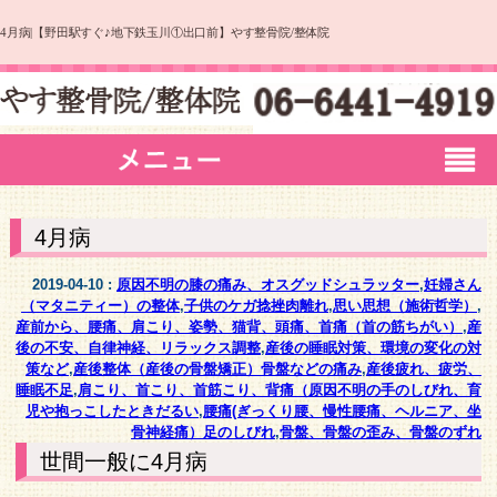
4月病|【野田駅すぐ♪地下鉄玉川①出口前】やす整骨院/整体院
4月病
2019-04-10 :
原因不明の膝の痛み、オスグッドシュラッター
,
妊婦さん
（マタニティー）の整体
,
子供のケガ捻挫肉離れ
,
思い思想（施術哲学）
,
産前から、腰痛、肩こり、姿勢、猫背、頭痛、首痛（首の筋ちがい）
,
産
後の不安、自律神経、リラックス調整
,
産後の睡眠対策、環境の変化の対
策など
,
産後整体（産後の骨盤矯正）骨盤などの痛み
,
産後疲れ、疲労、
睡眠不足
,
肩こり、首こり、首筋こり、背痛（原因不明の手のしびれ、育
児や抱っこしたときだるい
,
腰痛(ぎっくり腰、慢性腰痛、ヘルニア、坐
骨神経痛）足のしびれ
,
骨盤、骨盤の歪み、骨盤のずれ
世間一般に4月病