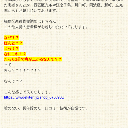
た患者さんとか、西区区九条や江之子島、川口町、阿波座、新町、立売
堀からもお越し頂いております。
福島区産後骨盤調整はもちろん
この他大勢の患者様がお越しいただいております。
なぜ？？
ほんと？？
えっ！？
なにこれ！？
たった1分で肩が上がるなんて？？
って
何っ？？！！？？！？
なんで？？
こんな感じで良くなります。
https://www.ekiten.jp/shop_6758930/
嘘のない、長年貯めた、口コミ・技術が自慢です。