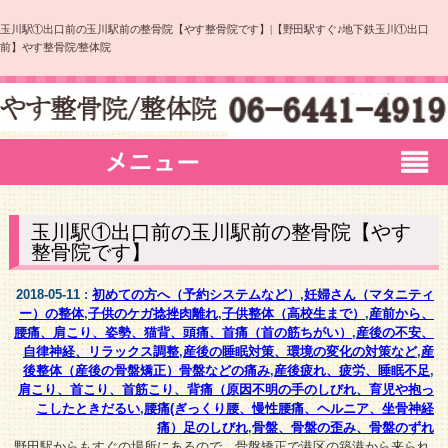
玉川駅①出口前の玉川駅前の整骨院【やす整骨院です】|【野田駅すぐ♪地下鉄玉川①出口
前】やす整骨院/整体院
玉川駅①出口前の玉川駅前の整骨院【やす
整骨院です】
2018-05-11 :
初めての方へ（予約システムなど）
,
妊婦さん（マタニティ
ー）の整体
,
子供のケガ捻挫肉離れ
,
子供整体（高校生まで）
,
産前から、
腰痛、肩こり、姿勢、猫背、頭痛、首痛（首の筋ちがい）
,
産後の不安、
自律神経、リラックス調整
,
産後の睡眠対策、環境の変化の対策など
,
産
後整体（産後の骨盤矯正）骨盤などの痛み
,
産後疲れ、疲労、睡眠不足
,
肩こり、首こり、首筋こり、背痛（原因不明の手のしびれ、育児や抱っ
こしたときだるい
,
腰痛(ぎっくり腰、慢性腰痛、ヘルニア、坐骨神経
痛）足のしびれ
,
骨盤、骨盤の歪み、骨盤のずれ
野田駅からもすぐの場所にあるので、骨盤矯正で港区の築港から来られ