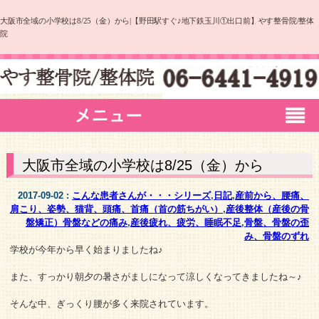
大阪市全域の小学校は8/25（金）から|【野田駅すぐ♪地下鉄玉川①出口前】やす整骨院/整体
院
大阪市全域の小学校は8/25（金）から
2017-09-02 :
こんな患者さんが・・・シリーズ
,
日記
,
産前から、腰痛、
肩こり、姿勢、猫背、頭痛、首痛（首の筋ちがい）
,
産後整体（産後の骨
盤矯正）骨盤などの痛み
,
産後疲れ、疲労、睡眠不足
,
骨盤、骨盤の歪
み、骨盤のずれ
学校が今年から早く始まりましたね♪
また、すっかり朝夕の暑さがましになって涼しくなってきましたね～♪
そんな中、ぎっくり腰が多く来院されています。