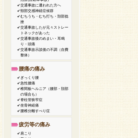
交通事故に遭われた方へ
頸部交感神経症候群
むちうち・むち打ち・頚部捻
挫
交通事故したが元々ストレー
トネックがあった
交通事故後のめまい・耳鳴
り・頭痛
交通事故示談後の不調（自費
整体）
腰痛の痛み
ぎっくり腰
急性腰痛
椎間板ヘルニア（腰部・頚部
の場合も）
脊柱管狭窄症
坐骨神経痛
腰椎分離すべり症
疲労等の痛み
肩こり