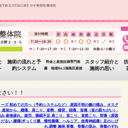
地下鉄玉川①出口前】やす整骨院/整体院
と
施術の流れと予
スタッフ紹介と
料金と産後妊婦専門推
ト
約システム
施術の思い
薦 地域No.1福島区産後
なさい！！
リーズ
,
初めての方へ（予約システムなど）
,
原因不明の膝の痛み、オスグ
）
,
産前から、腰痛、肩こり、姿勢、猫背、頭痛、首痛（首の筋ちがい）
,
痛み
,
産後疲れ、疲労、睡眠不足
,
肩こり、首こり、首筋こり、背痛（原因
きだるい
,
腰痛(ぎっくり腰、慢性腰痛、ヘルニア、坐骨神経痛）足のしび
れ
,
調整 施術
,
骨盤、骨盤の歪み、骨盤のずれ