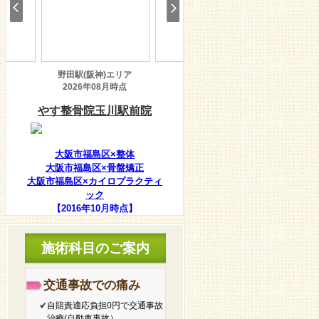
大阪市福島区×整体
大阪市福島区×骨盤矯正
大阪市福島区×カイロプラクティ
ック
【2016年10月時点】
施術科目のご案内
交通事故での痛み
自賠責適応負担0円で交通事故
治療(自動車事故）