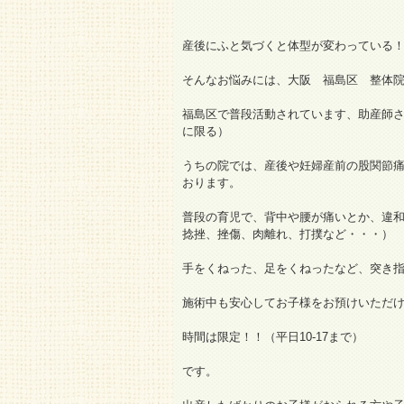
産後にふと気づくと体型が変わっている
そんなお悩みには、大阪 福島区 整体
福島区で普段活動されています、助産師
に限る）
うちの院では、産後や妊婦産前の股関節
おります。
普段の育児で、背中や腰が痛いとか、違
捻挫、挫傷、肉離れ、打撲など・・・）
手をくねった、足をくねったなど、突き
施術中も安心してお子様をお預けいただ
時間は限定！！（平日10-17まで）
です。