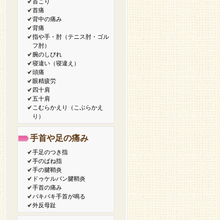
首こり
首痛
背中の痛み
背痛
指や手・肘（テニス肘・ゴル
フ肘）
腕のしびれ
寝違い（寝違え）
頭痛
眼精疲労
四十肩
五十肩
こむらかえり（こぶらかえ
り）
手首や足の痛み
手足のつき指
手のばね指
手の腱鞘炎
ドゥケルバン腱鞘炎
手首の痛み
バキバキ手首が鳴る
外反母趾