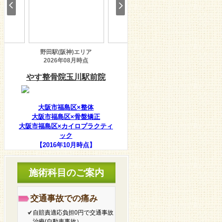
大阪市福島区×整体
大阪市福島区×骨盤矯正
大阪市福島区×カイロプラクティ
ック
【2016年10月時点】
施術科目のご案内
交通事故での痛み
自賠責適応負担0円で交通事故
治療(自動車事故）