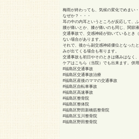
梅雨が終わっても、気候の変化でめまい
なぜか？・・・
耳の中の内耳というところが反応して、
腰が痛いとか、膝が痛いのも同じ、関節
交通事故で、交感神経が効いているとき
ない場合があります。
それで、後から副交感神経優位となった
みが出てくる場合も有ります。
交通事故も初日やそのときは痛みはなく
ケアはこちら（当院）でも出来ます。併用
#福島区交通事故
#福島区交通事故治療
#福島区産後のママの交通事故
#福島区自転車事故
#福島区高速事故
#福島区整骨院
#福島区整体院
#福島区野田新橋筋整骨院
#福島区玉川整骨院
#福島区野田整骨院