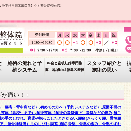
♪地下鉄玉川①出口前】やす整骨院/整体院
と
施術の流れと予
スタッフ紹介と
料金と産後妊婦専門推
ト
約システム
施術の思い
薦 地域No.1福島区産後
ざが痛い！！
ち・腰痛・背中痛など）
,
初めての方へ（予約システムなど）
,
原因不明の
供整体（高校生まで）
,
産後整体（産後の骨盤矯正）骨盤などの痛み
,
肩こ
明の手のしびれ、育児や抱っこしたときだるい
,
腰痛(ぎっくり腰、慢性腰
ア、坐骨神経痛）足のしびれ
,
調整 施術
,
骨盤、骨盤の歪み、骨盤のずれ