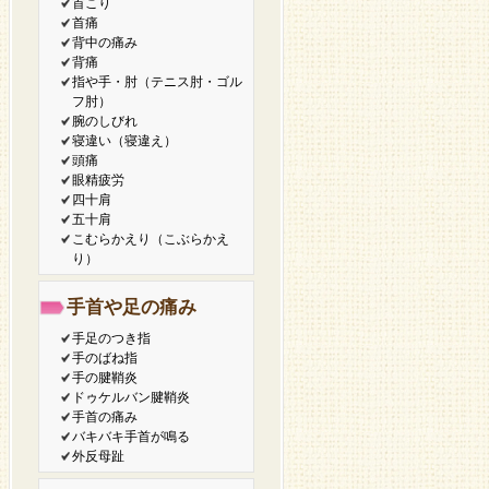
首こり
首痛
背中の痛み
背痛
指や手・肘（テニス肘・ゴル
フ肘）
腕のしびれ
寝違い（寝違え）
頭痛
眼精疲労
四十肩
五十肩
こむらかえり（こぶらかえ
り）
手首や足の痛み
手足のつき指
手のばね指
手の腱鞘炎
ドゥケルバン腱鞘炎
手首の痛み
バキバキ手首が鳴る
外反母趾