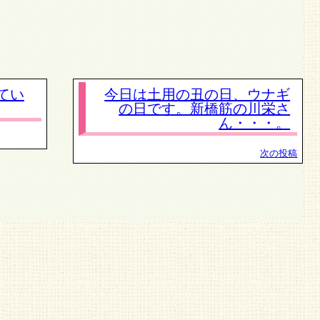
てい
今日は土用の丑の日、ウナギ
の日です。新橋筋の川栄さ
ん・・・。
次の投稿