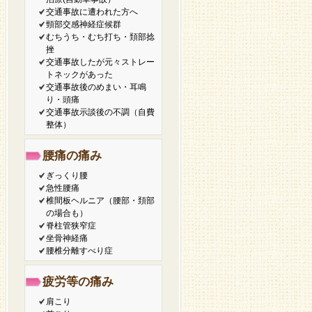
交通事故に遭われた方へ
頸部交感神経症候群
むちうち・むち打ち・頚部捻
挫
交通事故したが元々ストレー
トネックがあった
交通事故後のめまい・耳鳴
り・頭痛
交通事故示談後の不調（自費
整体）
腰痛の痛み
ぎっくり腰
急性腰痛
椎間板ヘルニア（腰部・頚部
の場合も）
脊柱管狭窄症
坐骨神経痛
腰椎分離すべり症
疲労等の痛み
肩こり