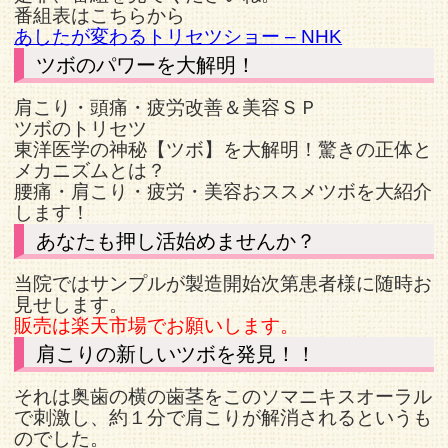
番組表はこちらから
あしたが変わるトリセツショー – NHK
ツボのパワーを大解明！
肩こり・頭痛・疲労改善＆美容ＳＰ
ツボのトリセツ
東洋医学の神秘【ツボ】を大解明！驚きの正体と
メカニズムとは？
腰痛・肩こり・疲労・美容おススメツボを大紹介
します！
あなたも押し活始めませんか？
当院ではサンプルが製造開始次第患者様に随時お
見せします。
販売は楽天市場でお願いします。
肩こりの新しいツボを発見！！
それは奥歯の横の歯茎をこのソマニキスオーラル
で刺激し、約１分で肩こりが解消されるというも
のでした。