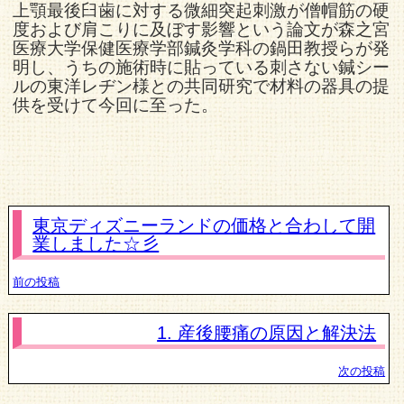
上顎最後臼歯に対する微細突起刺激が僧帽筋の硬
度および肩こりに及ぼす影響という論文が森之宮
医療大学保健医療学部鍼灸学科の鍋田教授らが発
明し、うちの施術時に貼っている刺さない鍼シー
ルの東洋レヂン様との共同研究で材料の器具の提
供を受けて今回に至った。
東京ディズニーランドの価格と合わして開
業しました☆彡
前の投稿
1. 産後腰痛の原因と解決法
次の投稿