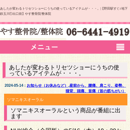
あしたが変わるトリセツショーにうちの使っているアイテムが・・・。|【野田駅すぐ♪地下
鉄玉川①出口前】やす整骨院/整体院
あしたが変わるトリセツショーにうちの使
っているアイテムが・・・。
2024-05-14 :
お知らせ（お休みなど）
,
産前から、腰痛、肩こり、姿勢、
猫背、頭痛、首痛（首の筋ちがい）
ソマニキスオーラル
ソマニキスオーラルという商品が番組に出
ます