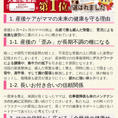
1. 産後ケアがママの未来の健康を守る理由
産後1ヶ月〜2ヶ月のママの体は、
出産で最も緩んだ骨盤
と、
育児による
急激な疲労
の二重のストレスに晒されています。
1-1. 産後の「歪み」が長期不調の種になる
抱っこや授乳で前傾姿勢が続くと、不安定な骨盤の上に間違った姿勢が
記憶されてしまいます。これが、産休明けの仕事復帰時に
デスクワーク
による腰痛や、集中力の低下
を引き起こす原因となります。
当院の産後整体は、緩んだ骨盤を優しく整え、同時に抱っこで固まった
背中、肩甲骨、そして腕の緊張
を解放します。これにより、体の軸をリ
セットし、復職後も疲労が溜まりにくい、
疲れに強い体
を作ります。
1-2. 長いお付き合いの信頼関係
一度体を整え、体調が良くなったママは、
仕事復帰後も体のメンテナン
スのために
定期的に通い続けてくださいます。私たちは、その時々のラ
イフステージの変化に合わせて、長くママの健康をサポートし続けるパ
ートナーでありたいと考えています。