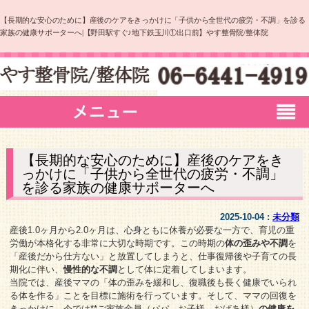
【長期的な安心のために】産後のケアをきっかけに「子供から全世代の疲労・不調」を診る
家族の健康サポーターへ|【野田駅すぐ♪地下鉄玉川①出口前】やす整骨院/整体院
【長期的な安心のために】産後のケアをき
っかけに「子供から全世代の疲労・不調」
を診る家族の健康サポーターへ
2025-10-04 :
未分類
産後1.0ヶ月から2.0ヶ月は、心身ともに休養が必要な一方で、育児の重
労働が本格化する非常に大切な時期です。この時期の
体の歪みや不調
を
「産後だから仕方ない」と放置してしまうと、仕事復帰後や子育ての長
期化に伴い、
慢性的な不調
として体に定着してしまいます。
当院では、産後ママの「体の歪みを緩和し、復職後も長く健康でいられ
る体を作る」ことを目標に施術を行っています。そして、ママの回復を
きっかけに、今では**ご家族全員（パパ、お子様、おばあ様）
の健康を