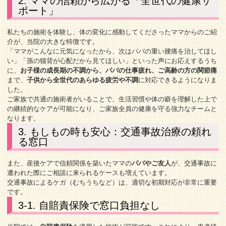
2. ママの信頼から広がる「全世代の健康サ
ポート」
私たちの施術を体験し、体の変化に感動してくださったママからのご紹
介が、当院の大きな特徴です。
「ママがこんなに元気になったから、次はパパの重い腰痛を治してほし
い」「孫の猫背が心配だから見てほしい」といった声にお応えするうち
に、
お子様の成長期の不調から、パパの仕事疲れ、ご高齢の方の関節痛
まで、
子供から全世代のあらゆる疲労や不調
に対応できるようになりま
した。
ご家族で共通の施術者がいることで、生活習慣や体の癖を理解した上で
の継続的なケアが可能になり、ご家族全員の健康を守る強力なチームと
なります。
3. もしもの時も安心：交通事故治療の頼れ
る窓口
また、産後ケアで信頼関係を築いたママの
パパやご友人
が、交通事故に
遭われた際にご相談に来られるケースも増えています。
交通事故によるケガ（むちうちなど）は、適切な初期対応が非常に重要
です。
3-1. 自賠責保険で窓口負担なし