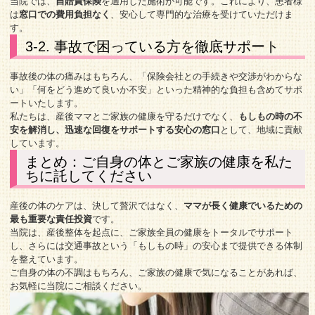
当院では、
自賠責保険
を適用した施術が可能です。これにより、患者様
は
窓口での費用負担なく
、安心して専門的な治療を受けていただけま
す。
3-2. 事故で困っている方を徹底サポート
事故後の体の痛みはもちろん、「保険会社との手続きや交渉がわからな
い」「何をどう進めて良いか不安」といった精神的な負担も含めてサポ
ートいたします。
私たちは、産後ママとご家族の健康を守るだけでなく、
もしもの時の不
安を解消し、迅速な回復をサポートする安心の窓口
として、地域に貢献
しています。
まとめ：ご自身の体とご家族の健康を私た
ちに託してください
産後の体のケアは、決して贅沢ではなく、
ママが長く健康でいるための
最も重要な責任投資
です。
当院は、産後整体を起点に、ご家族全員の健康をトータルでサポート
し、さらには交通事故という「もしもの時」の安心まで提供できる体制
を整えています。
ご自身の体の不調はもちろん、ご家族の健康で気になることがあれば、
お気軽に当院にご相談ください。